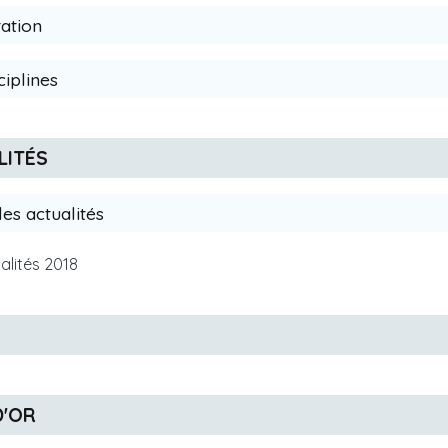
tation
sciplines
LITÉS
 les actualités
ualités 2018
 D'OR