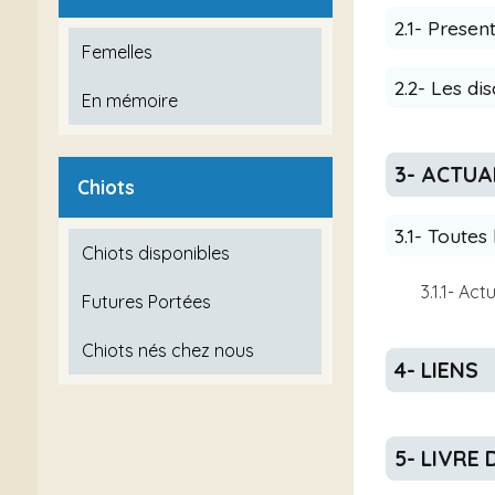
2.1- Presen
Femelles
2.2- Les di
En mémoire
3- ACTUA
Chiots
3.1- Toutes
Chiots disponibles
3.1.1- Act
Futures Portées
Chiots nés chez nous
4- LIENS
5- LIVRE